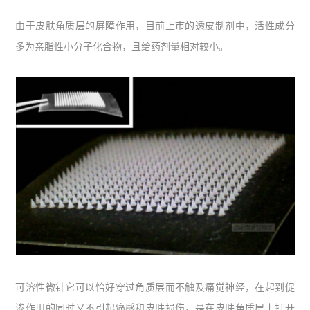
由于皮肤角质层的屏障作用，目前上市的透皮制剂中，活性成分
多为亲脂性小分子化合物，且给药剂量相对较小。
可溶性微针它可以恰好穿过角质层而不触及痛觉神经，在起到促
渗作用的同时又不引起痛感和皮肤损伤，是在皮肤角质层上打开