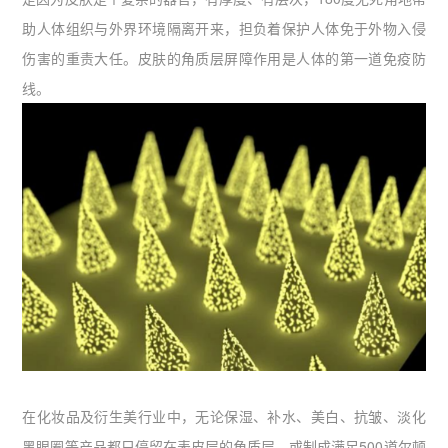
助人体组织与外界环境隔离开来，担负着保护人体免于外物入侵
伤害的重责大任。皮肤的角质层屏障作用是人体的第一道免疫防
线。
在化妆品及衍生美行业中，无论保湿、补水、美白、抗皱、淡化
黑眼圈等产品都只停留在表皮层的角质层，或制成满足500道尔顿