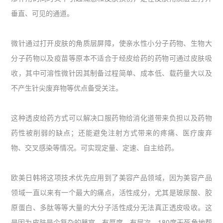
垂直、可见的通道。
微针通过打开皮肤的角质层屏障，使亲水性小分子药物、生物大
分子药物以及疫苗等原本不适合于经皮给药的药物可通过皮肤吸
收，其中可溶性微针因其制备过程简单、成本低、载药量大以及
不产生针尖废弃物等优点备受关注。
这种透皮给药方式可以解决口服药物给消化道带来负担以及药物
药性被削弱的缺点；还能避免注射方式带来的疼痛、医疗废弃
物、交叉感染等情况。可实现定量、定速、自主给药。
欧美日韩将这项技术优先应用到了美容产品领域，因为美容产品
领域一直以来有一个最大的痛点，活性成分，尤其是玻尿酸、胶
原蛋白、多肽等等大量的大分子活性成分无法真正透皮吸收。这
是因为皮肤是个复杂的器官，有厚度、有层次，180度无死角地帮