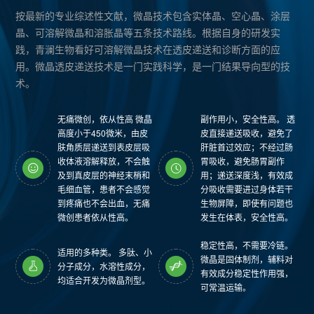
按最新的专业综述性文献，微晶技术包含实体晶、空心晶、涂层
晶、可溶解微晶和溶胀晶等五条技术路线。根据自身的研发实
践，青澜生物看好可溶解微晶技术在透皮递送和诊断方面的应
用。微晶透皮递送技术是一门实践科学，是一门结果导向型的技
术。
无痛微创，依从性高 微晶
副作用小，安全性高。 透
高度小于450微米，由皮
皮直接递送吸收，避免了
肤角质层递送到表皮层吸
肝脏首过效应；不经过肠
收体液溶解释放，不会触
胃吸收，避免肠胃副作
及到真皮层的神经末梢和
用；递送深度浅，有效成
毛细血管，患者不会感觉
分吸收需要进过身体若干
到疼痛也不会出血，无痛
生物屏障，即使有问题也
微创患者依从性高。
发生在体表，安全性高。
稳定性高，不需要冷链。
适用的多种类。 多肽、小
微晶是固体制剂，辅料对
分子成分，水溶性成分，
有效成分稳定性作用强，
均适合开发为微晶剂型。
可常温运输。