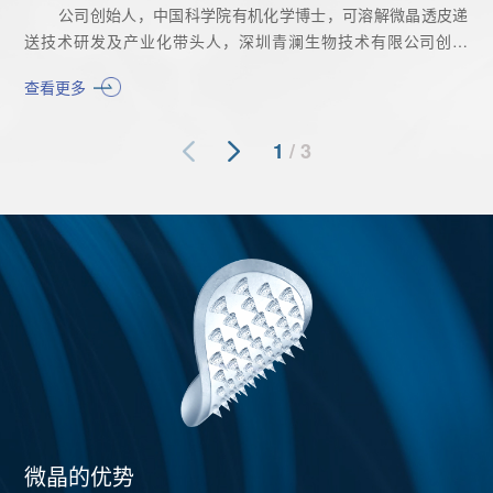
公司创始人，中国科学院有机化学博士，可溶解微晶透皮递
送技术研发及产业化带头人，深圳青澜生物技术有限公司创始
人，执行董事、总经理。专注于微晶递送贴片的解决方案。
查看更多
江林博士从06年博士毕业参加工作以来，拥有6次完整的从研
发到产业化建线、建体系、实现销售的完整研发和产业化经验。
1
/
3
微晶的优势