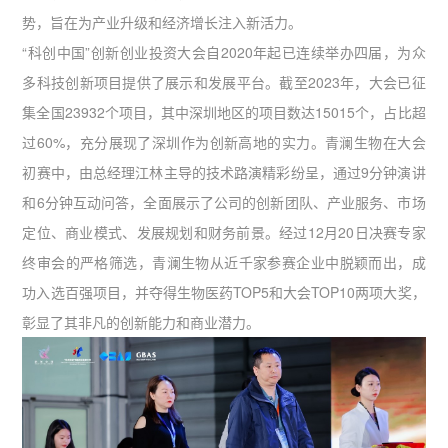
势，旨在为产业升级和经济增长注入新活力。
“科创中国”创新创业投资大会自2020年起已连续举办四届，为众
多科技创新项目提供了展示和发展平台。截至2023年，大会已征
集全国23932个项目，其中深圳地区的项目数达15015个，占比超
过60%，充分展现了深圳作为创新高地的实力。青澜生物在大会
初赛中，由总经理江林主导的技术路演精彩纷呈，通过9分钟演讲
和6分钟互动问答，全面展示了公司的创新团队、产业服务、市场
定位、商业模式、发展规划和财务前景。经过12月20日决赛专家
终审会的严格筛选，青澜生物从近千家参赛企业中脱颖而出，成
功入选百强项目，并夺得生物医药TOP5和大会TOP10两项大奖，
彰显了其非凡的创新能力和商业潜力。