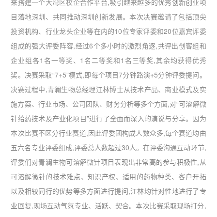
来搭建一个大湾区校企合作平台,吸引越来越多的优秀创新创业项
目落地深圳、共同推动深圳创新发展。本次决赛邀请了包括顶尖
投资机构、行业龙头企业等在内的10位专家评委和20位嘉宾评委
组成的强大评委阵容,经过6个多小时的激烈角逐,共评出创客组和
企业组各1名一等奖、1名二等奖和1名三等奖,其余均获得优秀
奖。决赛采取“7+5”模式,即每个项目7分钟路演+5分钟评委提问。
决赛过程中,青澜生物总经理江林博士从技术产品、商业模式及实
施方案、行业市场、公司团队、财务分析等多个方面,对“可溶解微
针给药技术及产业化项目”进行了全面而深入的演说与分享。因为
本次比赛不区分行业赛道,因此评委团构成人数众多,每个赛道均由
五六名专业评委组成,评委总人数超过30人。在评委沟通互动环节,
评委们对青澜生物可溶解微针项目表现出非常高的参与积极性,从
可溶解微针的技术难点、知识产权、适用的药物种类、客户开拓
以及相较同行的优势等多方面进行提问,江林均针对性地进行了专
业回复,现场互动气氛专业、活跃、契合。本次比赛采取现场打分,