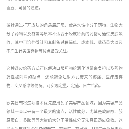
垂直、可见的通道。
微针通过打开皮肤的角质层屏障，使亲水性小分子药物、生物大
分子药物以及疫苗等原本不适合于经皮给药的药物可通过皮肤吸
收，其中可溶性微针因其制备过程简单、成本低、载药量大以及
不产生针尖废弃物等优点备受关注。
这种透皮给药方式可以解决口服药物给消化道带来负担以及药物
药性被削弱的缺点；还能避免注射方式带来的疼痛、医疗废弃
物、交叉感染等情况。可实现定量、定速、自主给药。
欧美日韩将这项技术优先应用到了美容产品领域，因为美容产品
领域一直以来有一个最大的痛点，活性成分，尤其是玻尿酸、胶
原蛋白、多肽等等大量的大分子活性成分无法真正透皮吸收。这
是因为皮肤是个复杂的器官，有厚度、有层次，180度无死角地帮