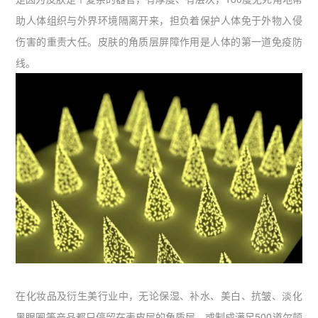
助人体组织与外界环境隔离开来，担负着保护人体免于外物入侵
伤害的重责大任。皮肤的角质层屏障作用是人体的第一道免疫防
线。
在化妆品及衍生美行业中，无论保湿、补水、美白、抗皱、淡化
黑眼圈等产品都只停留在表皮层的角质层，或制成满足500道尔顿