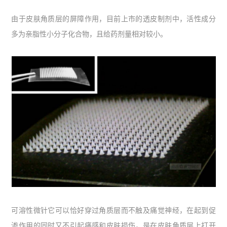
由于皮肤角质层的屏障作用，目前上市的透皮制剂中，活性成分
多为亲脂性小分子化合物，且给药剂量相对较小。
可溶性微针它可以恰好穿过角质层而不触及痛觉神经，在起到促
渗作用的同时又不引起痛感和皮肤损伤，是在皮肤角质层上打开