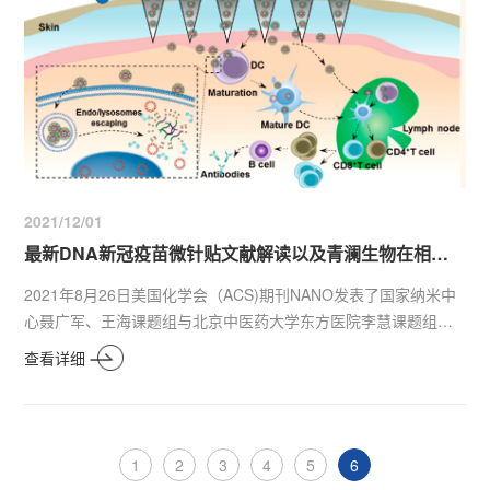
2021/12/01
最新DNA新冠疫苗微针贴文献解读以及青澜生物在相应领域的产业化研究进展
2021年8月26日美国化学会（ACS)期刊NANO发表了国家纳米中
心聂广军、王海课题组与北京中医药大学东方医院李慧课题组最
新的研究成果。论文的题目是“Separable Microneedle Patch
查看详细
toProtect and Deliver DNA Nanovaccines Against COVID-19”。
这是一篇将DNA新冠疫苗做成可溶解微针的最新研究成果，与当
前肆虐全球的新冠疫情紧密相关。青澜生物作为可溶解微针技术
产业化的先行者，我们认为这是一篇不可多得的高水平研究文
1
2
3
4
5
6
献，下面青澜就和大家一起详细解读这篇文献，并结合公司自己