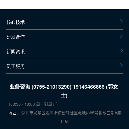
的微针疫苗研发实践，一同认识可溶解微针DNA疫苗技术。
核心技术
研发合作
新闻资讯
员工服务
业务咨询 (0755-21013290) 19146466866 (郭女
士)
（08:30 - 18:00 周一到周五）
地址：
深圳市龙华区观湖街道松轩社区虎地排85号锦绣三期A座
14层