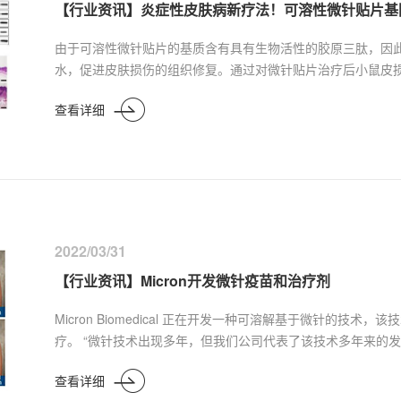
【行业资讯】炎症性皮肤病新疗法！可溶性微针贴片基
由于可溶性微针贴片的基质含有具有生物活性的胶原三肽，因
水，促进皮肤损伤的组织修复。通过对微针贴片治疗后小鼠皮
发现不管是空白微针贴片还是载药微针贴片，经皮失水流失值
查看详细
用。与市售制剂地塞米松乳膏和他克莫司软膏相比，经可溶性
障功能，促进皮肤天然屏障功能的修复，保持皮肤各层含水量
2022/03/31
【行业资讯】Micron开发微针疫苗和治疗剂
Micron Biomedical 正在开发一种可溶解基于微针的技
疗。 “微针技术出现多年，但我们公司代表了该技术多年来的发展，”
BioTuesdays.com 采访时表示：“我们正在开发一种可
查看详细
将其视为实现自我用药的方式。”