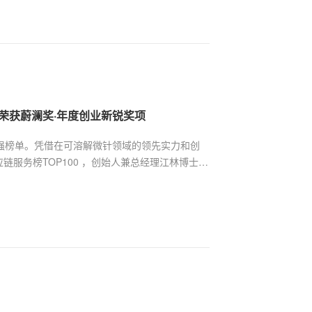
士荣获蔚澜奖·年度创业新锐奖项
00强榜单。凭借在可溶解微针领域的领先实力和创
链服务榜TOP100 ，创始人兼总经理江林博士荣