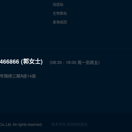
祛痘贴
生物素贴
麦角硫因
6466866 (郭女士)
（08:30 - 18:00 周一到周五）
号锦绣三期A座14层
.Ltd. All rights reserved.
技术支持
:
深圳网站建设