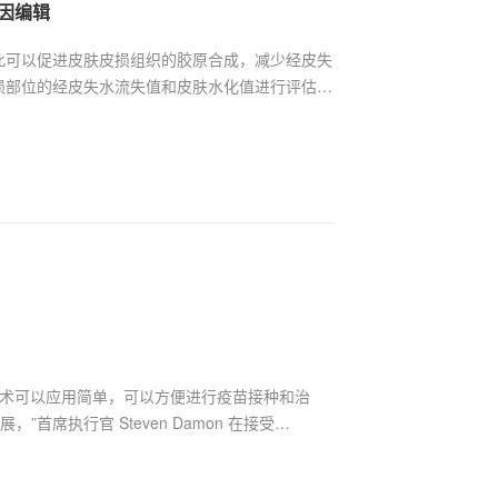
因编辑
此可以促进皮肤皮损组织的胶原合成，减少经皮失
损部位的经皮失水流失值和皮肤水化值进行评估，
均大大降低，并有效增加了小鼠背部皮肤的水合作
微针贴片治疗后，可显著改善皮损组织角质层的屏
及结构的完整性。
术，该技术可以应用简单，可以方便进行疫苗接种和治
首席执行官 Steven Damon 在接受
供各种医疗保健专业人员使用的创新技术，但最终，我们