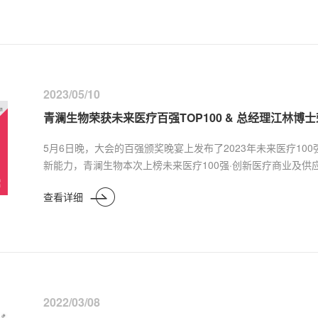
2023/05/10
青澜生物荣获未来医疗百强TOP100 & 总经理江林博
5月6日晚，大会的百强颁奖晚宴上发布了2023年未来医疗1
新能力，青澜生物本次上榜未来医疗100强·创新医疗商业及供应
获蔚澜奖·年度创业新锐荣誉。
查看详细
2022/03/08