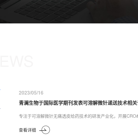
NEWS
2023/05/16
青澜生物于国际医学期刊发表可溶解微针递送技术相关
专注于可溶解微针无痛透皮给药技术的研发产业化，开展CRO&
查看详细