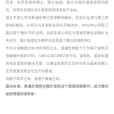
药学、化学背景的博士、硕士组成，致力于微针透皮给药的研
究，并率先实现针对众多新药的研发和产业化。
成立不到三年的青澜生物已完成两轮融资，目前正在进行第三轮
即A轮融资。公司已与多家知名药企开展合作，2022年公司签订
国内首个微针CRO合同。目前多家公司在与青澜生物洽谈微针业
务合作，我们有望在近两年内实现首个微针药物的IND。
作为可溶解微针技术的领军企业，青澜生物致力于为客户提供可
溶解微针给药CRO、CMO以及CDMO多方位、定制化、差异化服
务和全套给药解决方案，以满足各类药企合作伙伴从临床前期工
艺开发直至商业化生产的需求。
风起于青萍之末，浪成于微澜之间。
面向未来，青澜生物将在微针给药这个领域深耕细作，成为微针
给药领域的领导者 !