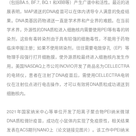
（包括BA.5, BF.7, BQ.1 和XBB等）产生广谱中和活性。最近的进
展表明，MAP递送的DNA疫苗可以在体内诱导令人满意的免疫结
果。DNA类基因药物递送一直是学术界和产业界的难题。在当前
学术界，外源性的DNA质粒进入细胞核内需要使用PEI等有毒的转
染剂，这些有毒转染剂由于具有较强的细胞毒性，不能用于药物
临床申报注册；如果不使用转染剂，往往需要电致穿孔（EP）等
物理手段强行打开细胞膜，使外源质粒最终进入细胞核内发生作
用。美国NASDAQ上市公司INOVIO开发了商品名为CELLECTRA
的电转仪，患者在注射了DNA疫苗后，需使用CELLECTRA电转
仪在注射位点进行电击操作，才可以有效将DNA质粒成功递送到
细胞核内。
2021年国家纳米中心等单位开发了阳离子聚合物PEI纳米微球
DNA质粒微针疫苗，成功在小鼠体内实现了免疫原性，相关结果
发表在ACS期刊NANO上（论文链接见图片）。该工作中PEI纳米