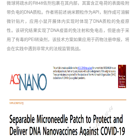
微球将疏水的R848佐剂包裹在其内部，其富含正电荷的表面吸附
带负电的DNA质粒。作者将前述纳米颗粒作为API，制作成可溶解
微针贴片，应用小鼠开展体内实现时体现了DNA质粒的免疫原
性。该研究结果实现了DNA疫苗的免注射和免电击，但是由于采
用了有毒的PEI转染剂，该技术方案如果应用于药物注册申报，将
会在实践中遇到非常大的法规监管挑战。