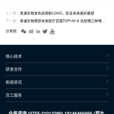
上一条：
青澜生物宣布启用新LOGO，彰显未来美好展望
下一条：
青澜生物荣获未来医疗百强TOP100 & 总经理江林博士荣获蔚澜奖·年度创业新锐奖项
分享到：
核心技术
研发合作
新闻资讯
员工服务
业务咨询 (0755-21013290) 19146466866 (郭女